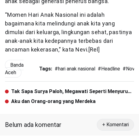
anak sebagai generasi penerus bangsa.
“Momen Hari Anak Nasional ini adalah
bagaimana kita melindungi anak kita yang
dimulai dari keluarga, lingkungan sehat, pastinya
anak-anak kita kedepannya terbebas dari
ancaman kekerasan,” kata Nevi.[Rel]
Banda
Tags:
#
hari anak nasional
#
Headline
#
Nova 
Aceh
Tak Sapa Surya Paloh, Megawati Seperti Menyuruh
Nasdem Jadi Oposisi
Aku dan Orang-orang yang Merdeka
Belum ada komentar
+ Komentari