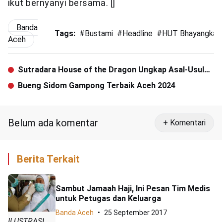
ikut bernyanyi bersama. []
Banda
Tags:
#
Bustami
#
Headline
#
HUT Bhayangkar
Aceh
Sutradara House of the Dragon Ungkap Asal-Usul
Telur Naga Daenerys Targaryen
Bueng Sidom Gampong Terbaik Aceh 2024
Belum ada komentar
+ Komentari
Berita Terkait
Sambut Jamaah Haji, Ini Pesan Tim Medis
untuk Petugas dan Keluarga
Banda Aceh
25 September 2017
ILUSTRASI