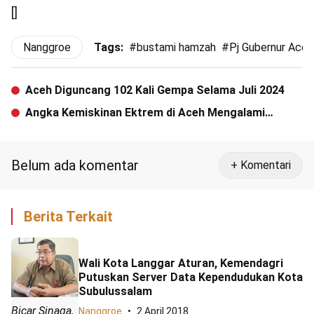
[]
Nanggroe
Tags:
#
bustami hamzah
#
Pj Gubernur Aceh
Aceh Diguncang 102 Kali Gempa Selama Juli 2024
Angka Kemiskinan Ektrem di Aceh Mengalami
Penurunan Signifikan
Belum ada komentar
+ Komentari
Berita Terkait
Wali Kota Langgar Aturan, Kemendagri
Putuskan Server Data Kependudukan Kota
Subulussalam
Bicar Sinaga,
Nanggroe
2 April 2018