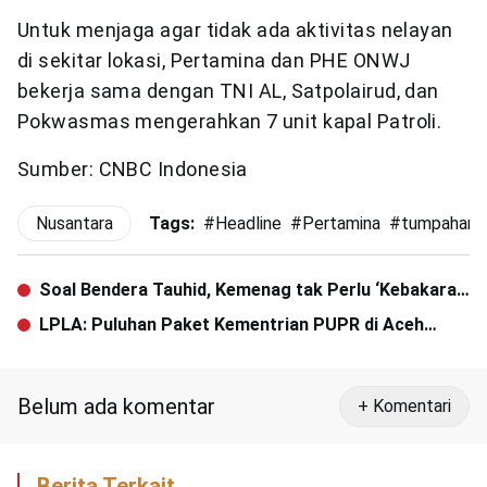
Untuk menjaga agar tidak ada aktivitas nelayan
di sekitar lokasi, Pertamina dan PHE ONWJ
bekerja sama dengan TNI AL, Satpolairud, dan
Pokwasmas mengerahkan 7 unit kapal Patroli.
Sumber: CNBC Indonesia
Nusantara
Tags:
#
Headline
#
Pertamina
#
tumpahan 
Soal Bendera Tauhid, Kemenag tak Perlu ‘Kebakaran
Jenggot’
LPLA: Puluhan Paket Kementrian PUPR di Aceh
Dinilai Salah Prosedur
Belum ada komentar
+ Komentari
Berita Terkait