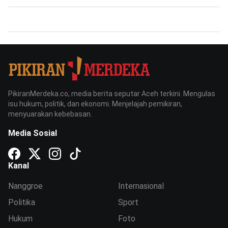
PikiranMerdeka.co, media berita seputar Aceh terkini. Mengulas
isu hukum, politik, dan ekonomi. Menjelajah pemikiran,
menyuarakan kebebasan.
Media Sosial
Kanal
Nanggroe
Internasional
Politika
Sport
Hukum
Foto