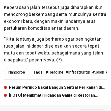
Keberadaan jalan tersebut juga diharapkan ikut
mendorong berkembang serta munculnya sentra
ekonomi baru, dengan makin lancarnya arus
pertukaran komoditas antar daerah.
“Kita tentunya juga berharap agar peningkatan
ruas jalan ini dapat diselesaikan secara tepat
mutu dan tepat waktu sebagaimana yang telah
disepakati,” pesan Nova.
(*)
Nanggroe
Tags:
#
Headline
#
Infrastruktur
#
Jalan
#
M
Perum Perindo Bakal Bangun Sentral Perikanan di
Banda Aceh
[FOTO] Menikmati Hidangan Ganja di Restoran
Thailand