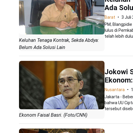
Ada Solu
Barat
3 Juli
PM, Blangpidie
lulus di Pemk
telah lebih dulu.
Keluhan Tenaga Kontrak, Sekda Abdya:
Belum Ada Solusi Lain
Jokowi S
Ekonom:
Nusantara
Jakarta - Bebe
bahwa UU Cipta
tersebut disebu
Ekonom Faisal Basri. (Foto/CNN)