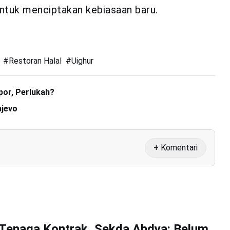
untuk menciptakan kebiasaan baru.
#
Restoran Halal
#
Uighur
por, Perlukah?
ajevo
+ Komentari
Tenaga Kontrak, Sekda Abdya: Belum