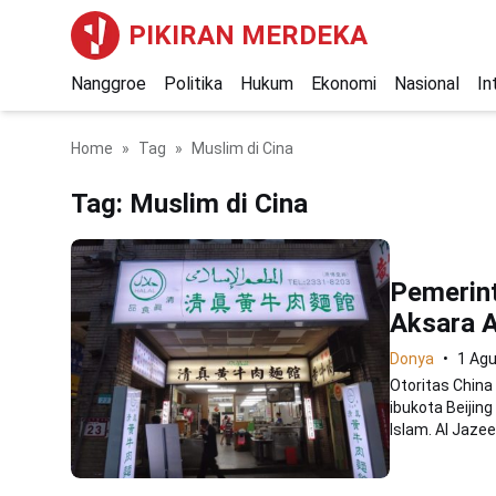
PIKIRAN MERDEKA
Nanggroe
Politika
Hukum
Ekonomi
Nasional
In
Home
Tag
Muslim di Cina
Tag:
Muslim di Cina
Pemerint
Aksara A
Donya
1 Ag
Otoritas China
ibukota Beijin
Islam. Al Jazeer