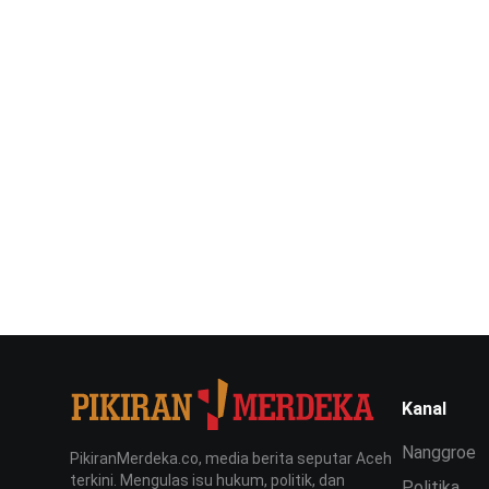
Kanal
Nanggroe
PikiranMerdeka.co, media berita seputar Aceh
terkini. Mengulas isu hukum, politik, dan
Politika