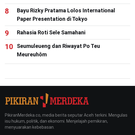
Bayu Rizky Pratama Lolos International
Paper Presentation di Tokyo
Rahasia Roti Sele Samahani
Seumuleueng dan Riwayat Po Teu
Meureuhôm
PikiranMerdeka.co, media berita seputar Aceh terkini. Mengulas
isu hukum, politik, dan ekonomi. Menjelajah pemikiran,
menyuarakan kebebasan.