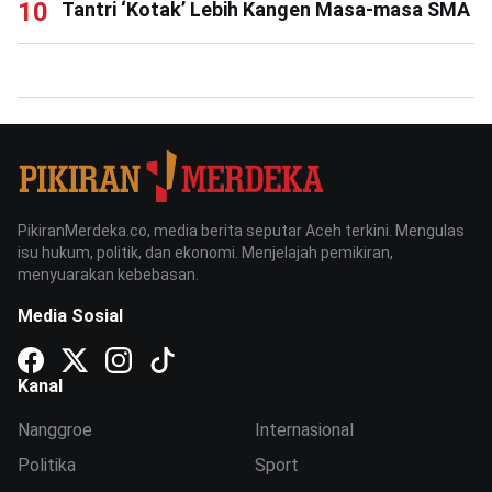
Tantri ‘Kotak’ Lebih Kangen Masa-masa SMA
PikiranMerdeka.co, media berita seputar Aceh terkini. Mengulas
isu hukum, politik, dan ekonomi. Menjelajah pemikiran,
menyuarakan kebebasan.
Media Sosial
Kanal
Nanggroe
Internasional
Politika
Sport