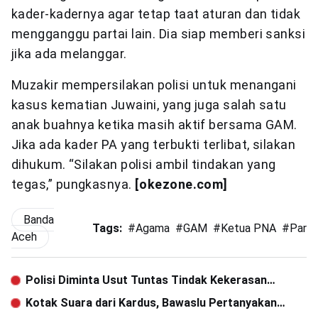
kader-kadernya agar tetap taat aturan dan tidak
mengganggu partai lain. Dia siap memberi sanksi
jika ada melanggar.
Muzakir mempersilakan polisi untuk menangani
kasus kematian Juwaini, yang juga salah satu
anak buahnya ketika masih aktif bersama GAM.
Jika ada kader PA yang terbukti terlibat, silakan
dihukum. “Silakan polisi ambil tindakan yang
tegas,” pungkasnya.
[okezone.com]
Banda
Tags:
#
Agama
#
GAM
#
Ketua PNA
#
Parta
Aceh
Polisi Diminta Usut Tuntas Tindak Kekerasan
Terkait Pemilu
Kotak Suara dari Kardus, Bawaslu Pertanyakan