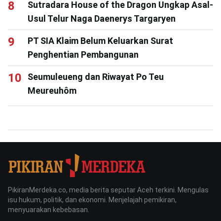
Sutradara House of the Dragon Ungkap Asal-
Usul Telur Naga Daenerys Targaryen
PT SIA Klaim Belum Keluarkan Surat
Penghentian Pembangunan
Seumuleueng dan Riwayat Po Teu
Meureuhôm
PikiranMerdeka.co, media berita seputar Aceh terkini. Mengulas
isu hukum, politik, dan ekonomi. Menjelajah pemikiran,
menyuarakan kebebasan.