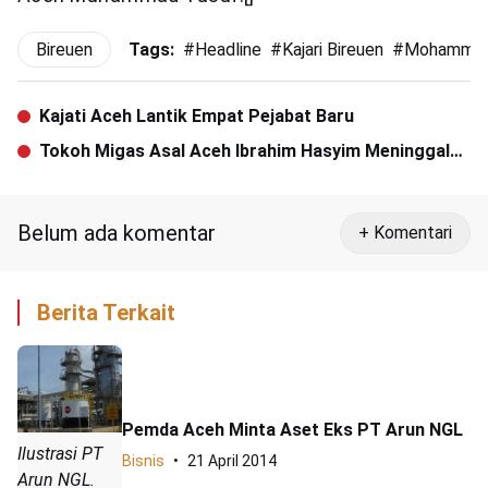
Bireuen
Tags:
#
Headline
#
Kajari Bireuen
#
Mohammad 
Kajati Aceh Lantik Empat Pejabat Baru
Tokoh Migas Asal Aceh Ibrahim Hasyim Meninggal
Dunia
Belum ada komentar
+ Komentari
Berita Terkait
Pemda Aceh Minta Aset Eks PT Arun NGL
Ilustrasi PT
Bisnis
21 April 2014
Arun NGL.