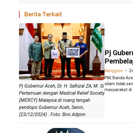
Berita Terkait
Pj Guber
Pembelaj
Nanggroe
2
PM, Banda Ace
silam tidak se
Pj Gubernur Aceh, Dr. H. Safrizal ZA, M. Si
masyarakat di s
Pertemuan dengan Medical Relief Society
(MERCY) Malaysia di ruang tengah
pendopo Gubernur Aceh, Senin,
(23/12/2024) . Foto: Biro Adpim