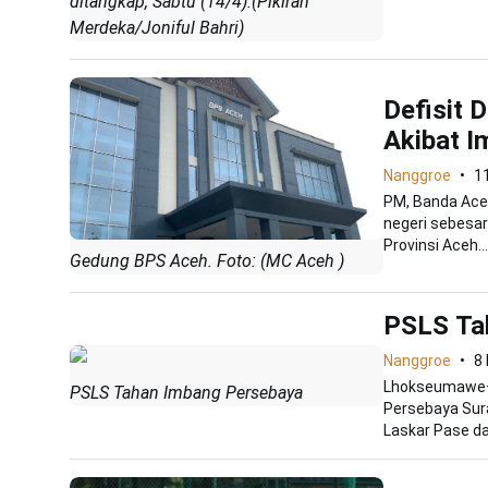
ditangkap, Sabtu (14/4).(Pikiran
Merdeka/Joniful Bahri)
Defisit 
Akibat I
Nanggroe
11
PM, Banda Aceh
negeri sebesar
Provinsi Aceh...
Gedung BPS Aceh. Foto: (MC Aceh )
PSLS Ta
Nanggroe
8
Lhokseumawe—
PSLS Tahan Imbang Persebaya
Persebaya Sur
Laskar Pase dan 