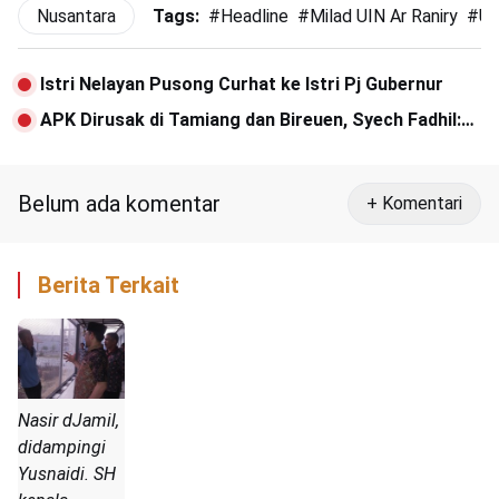
Nusantara
Tags:
#
Headline
#
Milad UIN Ar Raniry
#
UI
Istri Nelayan Pusong Curhat ke Istri Pj Gubernur
APK Dirusak di Tamiang dan Bireuen, Syech Fadhil:
Jangan Mudah Terprovokasi
Belum ada komentar
+ Komentari
Berita Terkait
Nasir dJamil,
didampingi
Yusnaidi. SH