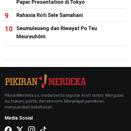
Paper Presentation di Tokyo
Rahasia Roti Sele Samahani
Seumuleueng dan Riwayat Po Teu
Meureuhôm
PikiranMerdeka.co, media berita seputar Aceh terkini. Mengulas
isu hukum, politik, dan ekonomi. Menjelajah pemikiran,
menyuarakan kebebasan.
Media Sosial