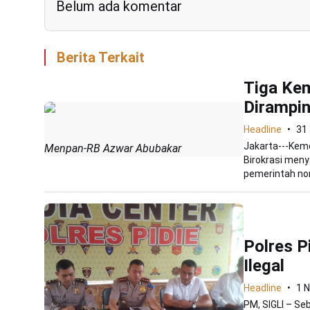
Belum ada komentar
Berita Terkait
Tiga Ke
Dirampi
Headline
31
Jakarta---Kem
Menpan-RB Azwar Abubakar
Birokrasi men
pemerintah non
Polres 
Ilegal
Headline
1 
PM, SIGLI – S