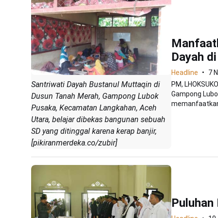
Manfaatk
Dayah di
Headline
7 
Santriwati Dayah Bustanul Muttaqin di
PM, LHOKSUKON
Gampong Lubok
Dusun Tanah Merah, Gampong Lubok
memanfaatkan 
Pusaka, Kecamatan Langkahan, Aceh
Utara, belajar dibekas bangunan sebuah
SD yang ditinggal karena kerap banjir,
[pikiranmerdeka.co/zubir]
Puluhan 