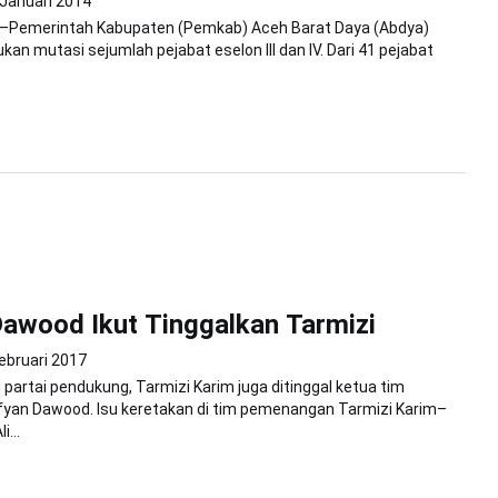
 Januari 2014
e—Pemerintah Kabupaten (Pemkab) Aceh Barat Daya (Abdya)
an mutasi sejumlah pejabat eselon III dan IV. Dari 41 pejabat
awood Ikut Tinggalkan Tarmizi
ebruari 2017
l partai pendukung, Tarmizi Karim juga ditinggal ketua tim
fyan Dawood. Isu keretakan di tim pemenangan Tarmizi Karim–
...