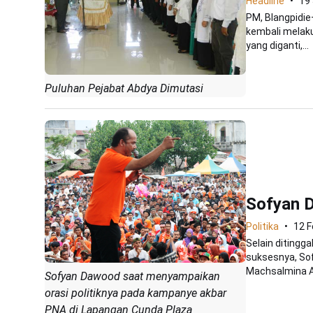
Headline
19
PM, Blangpidi
kembali melakuk
yang diganti,...
Puluhan Pejabat Abdya Dimutasi
Sofyan D
Politika
12 F
Selain ditingga
suksesnya, So
Machsalmina Ali
Sofyan Dawood saat menyampaikan
orasi politiknya pada kampanye akbar
PNA di Lapangan Cunda Plaza