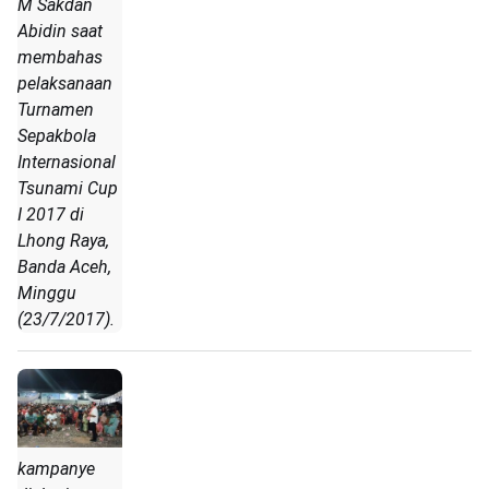
M Sakdan
Abidin saat
membahas
pelaksanaan
Turnamen
Sepakbola
Internasional
Tsunami Cup
I 2017 di
Lhong Raya,
Banda Aceh,
Minggu
(23/7/2017).
kampanye