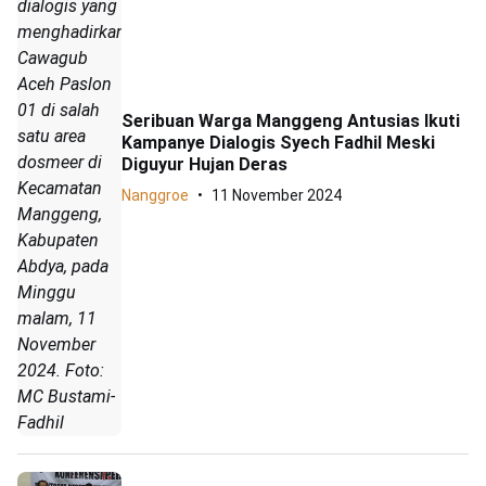
dialogis yang
menghadirkan
Cawagub
Aceh Paslon
01 di salah
Seribuan Warga Manggeng Antusias Ikuti
satu area
Kampanye Dialogis Syech Fadhil Meski
dosmeer di
Diguyur Hujan Deras
Kecamatan
Nanggroe
11 November 2024
Manggeng,
Kabupaten
Abdya, pada
Minggu
malam, 11
November
2024. Foto:
MC Bustami-
Fadhil