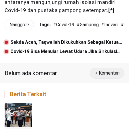
antaranya mengunjungi rumah isolasi mandiri
Covid-19 dan pustaka gampong setempat.
[*]
Nanggroe
Tags:
#
Covid-19
#
Gampong
#
Inovasi
#
Ka
Sekda Aceh, Taqwallah Dikukuhkan Sebagai Ketua
Korpri Aceh
Covid-19 Bisa Menular Lewat Udara Jika Sirkulasi
Ruangan Buruk
Belum ada komentar
+ Komentari
Berita Terkait