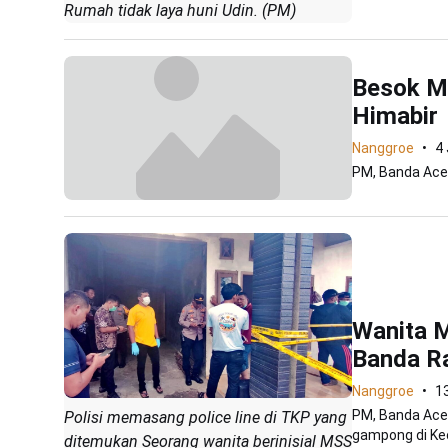
Rumah tidak laya huni Udin. (PM)
Besok Ma
Himabir
Nanggroe
4
PM, Banda Aceh
Wanita M
Banda Ra
Nanggroe
13
PM, Banda Aceh
Polisi memasang police line di TKP yang
gampong di Ke
ditemukan Seorang wanita berinisial MSS