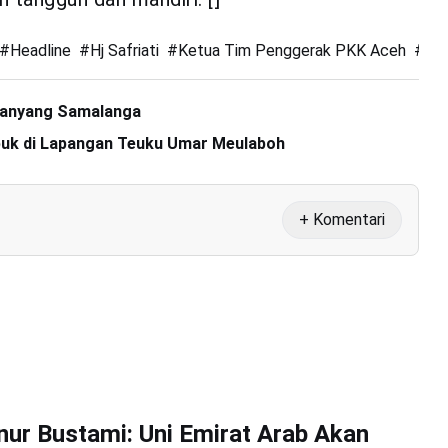
#
Headline
#
Hj Safriati
#
Ketua Tim Penggerak PKK Aceh
#
Ku
 Panyang Samalanga
buk di Lapangan Teuku Umar Meulaboh
+ Komentari
nur Bustami: Uni Emirat Arab Akan