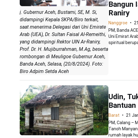
Bangun I
Raniry
j. Gubernur Aceh, Bustami, SE, M. Si,
didampingi Kepala SKPA/Biro terkait,
Nanggroe
2
saat menerima Delegasi dari Uni Emirate
PM, Banda ACE
Arab (UEA), Dr. Sultan Faisal Al-Remeithi,
Uni Emirat Ara
yang didampingi Rektor UIN Ar-Raniry,
spiritual berupa
Prof. Dr. H. Mujiburrahman, M.Ag, beserta
rombongan di Meuligoe Gubernur Aceh,
Banda Aceh, Selasa, (20/8/2024). Foto:
Biro Adpim Setda Aceh
Udin, Tu
Bantuan
Barat
21 Ja
PM, Calang – M
Tanoh Manyang
rumah layak hun