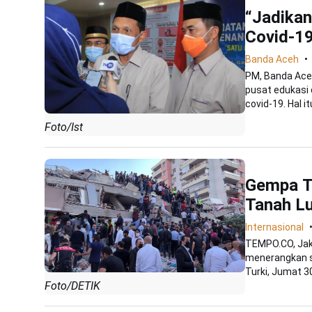
“Jadikan
Covid-1
Banda Aceh
PM, Banda Ace
pusat edukasi
covid-19. Hal itu
Foto/Ist
Gempa Tu
Tanah L
Internasional
TEMPO.CO, Jaka
menerangkan s
Turki, Jumat 30
Foto/DETIK