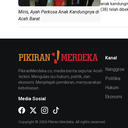
anak kandungny
(38) telah dibek
Miris, Ayah Perkosa Anak Kandungnya di
Aceh Barat
Kanal
Nanggroe
PikiranMerdeka.co, media berita seputar Aceh
terkini. Mengulas isu hukum, politik, dan
Politika
ekonomi. Menjelajah pemikiran, menyuarakan
Hukum
kebebasan.
Ekonomi
Media Sosial
Copyright © 2026 Pikiran Merdeka. All rights reserved.