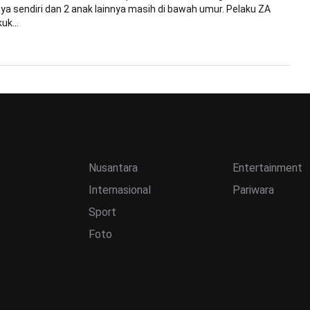
a sendiri dan 2 anak lainnya masih di bawah umur. Pelaku ZA
uk...
Nusantara
Entertainment
Internasional
Pariwara
Sport
Foto