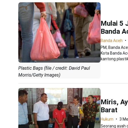
Mulai 5 
Banda Ac
Banda Aceh
PM, Banda Ace
Kota Banda Ac
kantong plastik 
Plastic Bags (file / credit: David Paul
Morris/Getty Images)
Miris, A
Barat
Hukum
3 Me
Seorang ayah 