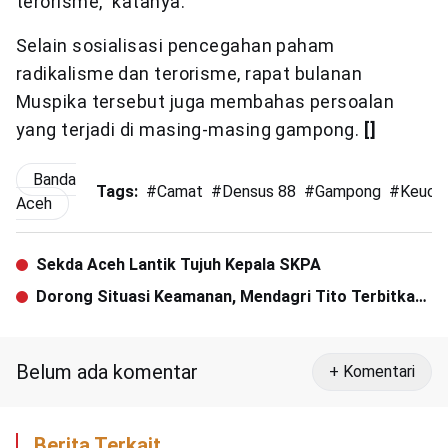
terorisme,” katanya.
Selain sosialisasi pencegahan paham
radikalisme dan terorisme, rapat bulanan
Muspika tersebut juga membahas persoalan
yang terjadi di masing-masing gampong.
[]
Banda
Tags:
#
Camat
#
Densus 88
#
Gampong
#
Keuchi
Aceh
Sekda Aceh Lantik Tujuh Kepala SKPA
Dorong Situasi Keamanan, Mendagri Tito Terbitkan
SE Pilkada 2024
Belum ada komentar
+ Komentari
Berita Terkait