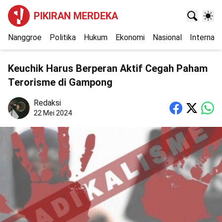
PIKIRAN MERDEKA
Nanggroe
Politika
Hukum
Ekonomi
Nasional
Internasi
Keuchik Harus Berperan Aktif Cegah Paham
Terorisme di Gampong
Redaksi
22 Mei 2024