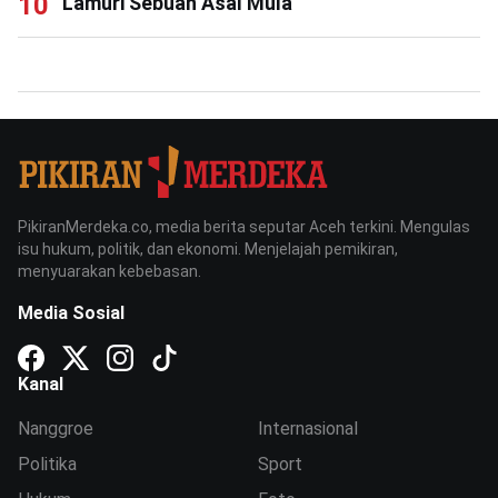
Lamuri Sebuah Asal Mula
PikiranMerdeka.co, media berita seputar Aceh terkini. Mengulas
isu hukum, politik, dan ekonomi. Menjelajah pemikiran,
menyuarakan kebebasan.
Media Sosial
Kanal
Nanggroe
Internasional
Politika
Sport