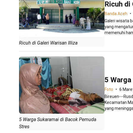
Ricuh di 
Banda Aceh
Galeri wisata 
yang mengatur
memenuhi hamp
Ricuh di Galeri Warisan Illiza
5 Warga
Foto
6 Mare
Bireuen---Rus
Kecamatan Mak
yang meninggal
5 Warga Sukaramai di Bacok Pemuda
Stres