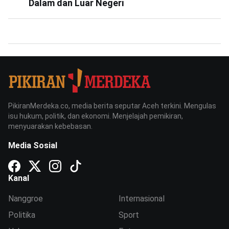
Dalam dan Luar Negeri
PikiranMerdeka.co, media berita seputar Aceh terkini. Mengulas
isu hukum, politik, dan ekonomi. Menjelajah pemikiran,
menyuarakan kebebasan.
Media Sosial
Kanal
Nanggroe
Internasional
Politika
Sport