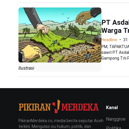
PT Asdal
Warga T
Headline
31
PM, TAPAKTUAN
sawit PT Asdal
Gampong Titi P
Ilustrasi
Kanal
Nanggroe
PikiranMerdeka.co, media berita seputar Aceh
terkini. Mengulas isu hukum, politik, dan
Politika