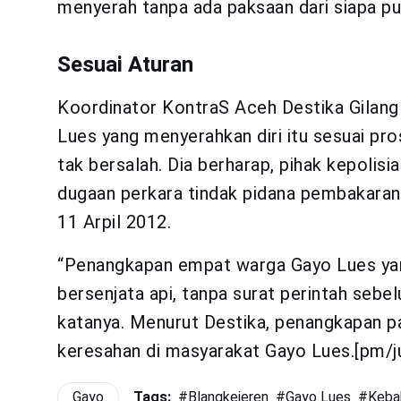
menyerah tanpa ada paksaan dari siapa pun
Sesuai Aturan
Koordinator KontraS Aceh Destika Gilang
Lues yang menyerahkan diri itu sesuai 
tak bersalah. Dia berharap, pihak kepolis
dugaan perkara tindak pidana pembakaran
11 Arpil 2012.
“Penangkapan empat warga Gayo Lues yang
bersenjata api, tanpa surat perintah sebel
katanya. Menurut Destika, penangkapan pa
keresahan di masyarakat Gayo Lues.[pm/ju
Gayo
Tags:
#
Blangkejeren
#
Gayo Lues
#
Keba