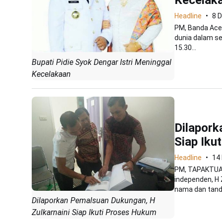
Headline
8 
PM, Banda Aceh
dunia dalam seb
15.30...
Bupati Pidie Syok Dengar Istri Meninggal
Kecelakaan
Dilapork
Siap Iku
Headline
14
PM, TAPAKTUAN 
independen, H 
nama dan tand
Dilaporkan Pemalsuan Dukungan, H
Zulkarnaini Siap Ikuti Proses Hukum