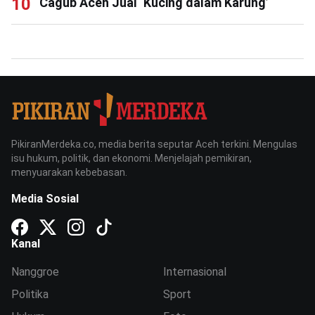
Cagub Aceh Jual ‘Kucing dalam Karung’
PikiranMerdeka.co, media berita seputar Aceh terkini. Mengulas
isu hukum, politik, dan ekonomi. Menjelajah pemikiran,
menyuarakan kebebasan.
Media Sosial
Kanal
Nanggroe
Internasional
Politika
Sport