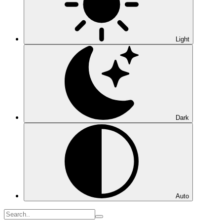
Light
Dark
Auto