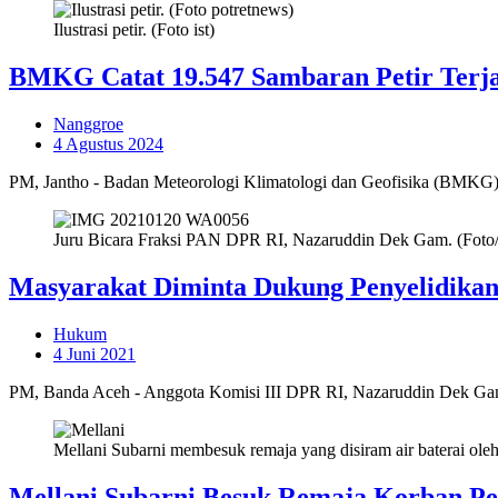
Ilustrasi petir. (Foto ist)
BMKG Catat 19.547 Sambaran Petir Terjad
Nanggroe
4 Agustus 2024
PM, Jantho - Badan Meteorologi Klimatologi dan Geofisika (BMKG) S
Juru Bicara Fraksi PAN DPR RI, Nazaruddin Dek Gam. (Foto/
Masyarakat Diminta Dukung Penyelidika
Hukum
4 Juni 2021
PM, Banda Aceh - Anggota Komisi III DPR RI, Nazaruddin Dek Ga
Mellani Subarni membesuk remaja yang disiram air baterai ol
Mellani Subarni Besuk Remaja Korban P