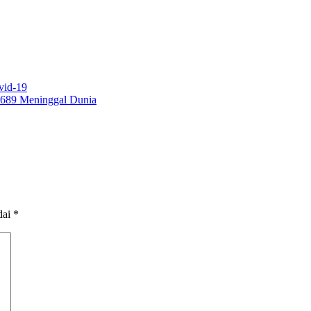
vid-19
, 689 Meninggal Dunia
dai
*