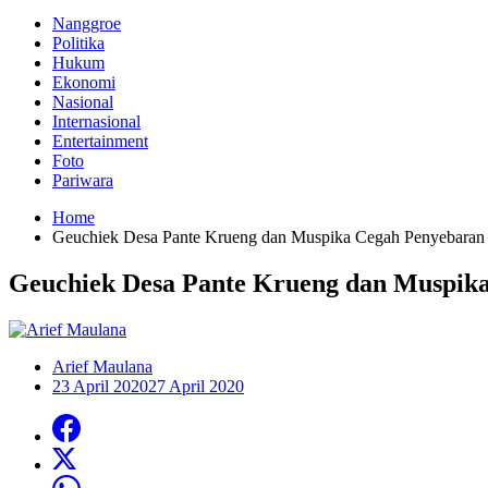
Nanggroe
Politika
Hukum
Ekonomi
Nasional
Internasional
Entertainment
Foto
Pariwara
Home
Geuchiek Desa Pante Krueng dan Muspika Cegah Penyebaran
Geuchiek Desa Pante Krueng dan Muspik
Arief Maulana
23 April 2020
27 April 2020