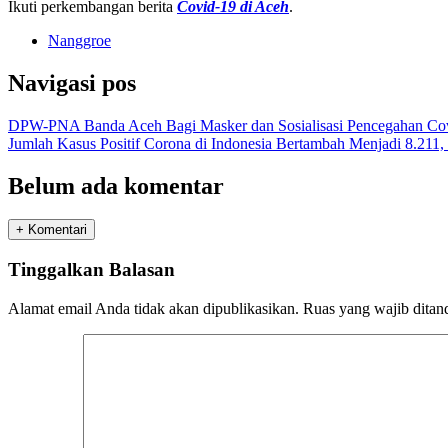
Ikuti perkembangan berita
Covid-19 di Aceh
.
Nanggroe
Navigasi pos
DPW-PNA Banda Aceh Bagi Masker dan Sosialisasi Pencegahan Co
Jumlah Kasus Positif Corona di Indonesia Bertambah Menjadi 8.211
Belum ada komentar
+ Komentari
Tinggalkan Balasan
Alamat email Anda tidak akan dipublikasikan.
Ruas yang wajib ditan