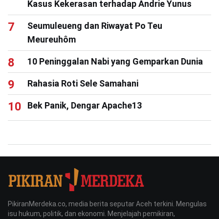
Kasus Kekerasan terhadap Andrie Yunus
Seumuleueng dan Riwayat Po Teu
Meureuhôm
10 Peninggalan Nabi yang Gemparkan Dunia
Rahasia Roti Sele Samahani
Bek Panik, Dengar Apache13
PikiranMerdeka.co, media berita seputar Aceh terkini. Mengulas
isu hukum, politik, dan ekonomi. Menjelajah pemikiran,