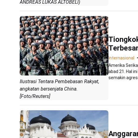
ANDREAS LUKAS ALTOBELI)
Tiongko
Terbesar
Internasional
Amerika Serik
abad 21. Hal in
semakin agresif
Ilustrasi Tentara Pembebasan Rakyat,
angkatan bersenjata China.
[Foto/Reuters]
Anggaran