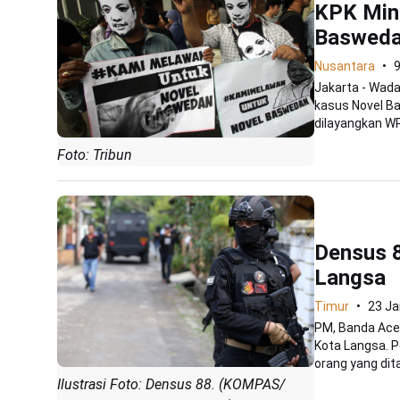
KPK Min
Baswedan
Nusantara
9
Jakarta - Wad
kasus Novel B
dilayangkan WP
Foto: Tribun
Densus 8
Langsa
Timur
23 Ja
PM, Banda Aceh
Kota Langsa. 
orang yang dita
Ilustrasi Foto: Densus 88. (KOMPAS/