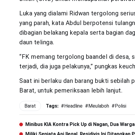
Luka yang dialami Ridwan tergolong serius
yang parah, kata Abdul berpotensi tulang
dibagian belakang kepala serta bagian da
daun telinga.
“FK memang tergolong baandel di desa, s
terjadi, dia juga pelakunya,” pungkas keuch
Saat ini berlaku dan barang bukti sebila
Barat, untuk pemeriksaan lebih lanjut.
Barat
Tags:
#
Headline
#
Meulaboh
#
Polisi
Minibus KIA Kontra Pick Up di Nagan, Dua Warg
Miliki Senjata Api Ilegal, Residivis Ini Ditangkap P