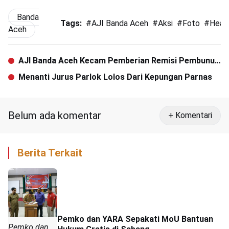
Banda
Tags:
#
AJI Banda Aceh
#
Aksi
#
Foto
#
Head
Aceh
AJI Banda Aceh Kecam Pemberian Remisi Pembunuh
Jurnalis Bali
Menanti Jurus Parlok Lolos Dari Kepungan Parnas
Belum ada komentar
+ Komentari
Berita Terkait
Pemko dan YARA Sepakati MoU Bantuan
Pemko dan