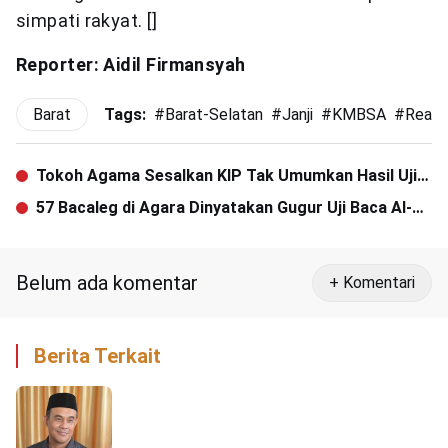
simpati rakyat. []
Reporter: Aidil Firmansyah
Barat
Tags:
#
Barat-Selatan
#
Janji
#
KMBSA
#
Realis
Tokoh Agama Sesalkan KIP Tak Umumkan Hasil Uji
Baca Al-Quran
57 Bacaleg di Agara Dinyatakan Gugur Uji Baca Al-
Quran
Belum ada komentar
+ Komentari
Berita Terkait