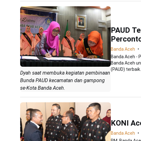
PAUD Ter
Percont
Banda Aceh
Banda Aceh - 
Banda Aceh un
(PAUD) terbaik..
Dyah saat membuka kegiatan pembinaan
Bunda PAUD kecamatan dan gampong
se-Kota Banda Aceh.
KONI Ac
Banda Aceh
PM, Banda Aceh