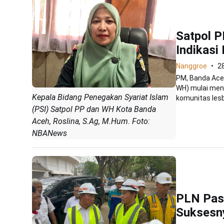
Satpol 
Indikas
Nanggroe
2
PM, Banda Aceh
WH) mulai men
Kepala Bidang Penegakan Syariat Islam
komunitas lesbi
(PSI) Satpol PP dan WH Kota Banda
Aceh, Roslina, S.Ag, M.Hum. Foto:
NBANews
PLN Past
Suksesn