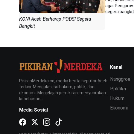
agar Pengprov
segera bangkit 
KONI Aceh Berharap PODSI Segera
Bangkit
Kanal
Nanggroe
PikiranMerdeka.co, media berita seputar Aceh
terkini. Mengulas isu hukum, politik, dan
Politika
ekonomi. Menjelajah pemikiran, menyuarakan
Hukum
kebebasan.
Ekonomi
Media Sosial