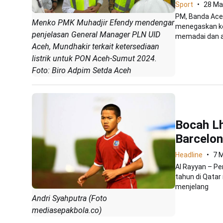
Sport
28 Ma
PM, Banda Aceh
Menko PMK Muhadjir Efendy mendengar
menegaskan ke
penjelasan General Manager PLN UID
memadai dan an
Aceh, Mundhakir terkait ketersediaan
listrik untuk PON Aceh-Sumut 2024.
Foto: Biro Adpim Setda Aceh
Bocah L
Barcelon
Headline
7 
Al Rayyan – Pe
tahun di Qatar
menjelang
Andri Syahputra (Foto
mediasepakbola.co)