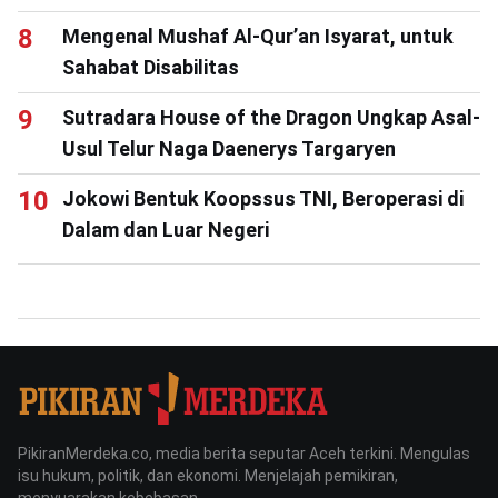
Mengenal Mushaf Al-Qur’an Isyarat, untuk
Sahabat Disabilitas
Sutradara House of the Dragon Ungkap Asal-
Usul Telur Naga Daenerys Targaryen
Jokowi Bentuk Koopssus TNI, Beroperasi di
Dalam dan Luar Negeri
PikiranMerdeka.co, media berita seputar Aceh terkini. Mengulas
isu hukum, politik, dan ekonomi. Menjelajah pemikiran,
menyuarakan kebebasan.