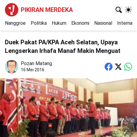
PIKIRAN MERDEKA
Nanggroe
Politika
Hukum
Ekonomi
Nasional
Internasi
Duek Pakat PA/KPA Aceh Selatan, Upaya
Lengserkan Irhafa Manaf Makin Menguat
Pozan Matang
16 Mei 2016