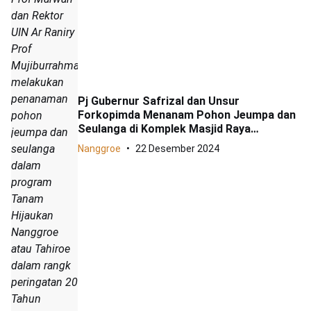
dan Rektor
UIN Ar Raniry
Prof
Mujiburrahman,
melakukan
penanaman
Pj Gubernur Safrizal dan Unsur
Forkopimda Menanam Pohon Jeumpa dan
pohon
Seulanga di Komplek Masjid Raya
jeumpa dan
Baiturrahman dan Dua Kampus Jantong
seulanga
Nanggroe
22 Desember 2024
Hate Rakyat Aceh
dalam
program
Tanam
Hijaukan
Nanggroe
atau Tahiroe
dalam rangk
peringatan 20
Tahun