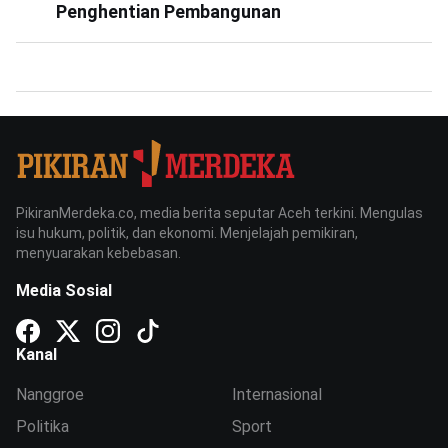
Penghentian Pembangunan
PikiranMerdeka.co, media berita seputar Aceh terkini. Mengulas
isu hukum, politik, dan ekonomi. Menjelajah pemikiran,
menyuarakan kebebasan.
Media Sosial
Kanal
Nanggroe
Internasional
Politika
Sport