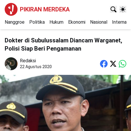
PIKIRAN MERDEKA
Nanggroe
Politika
Hukum
Ekonomi
Nasional
Internasi
Dokter di Subulussalam Diancam Warganet,
Polisi Siap Beri Pengamanan
Redaksi
22 Agustus 2020