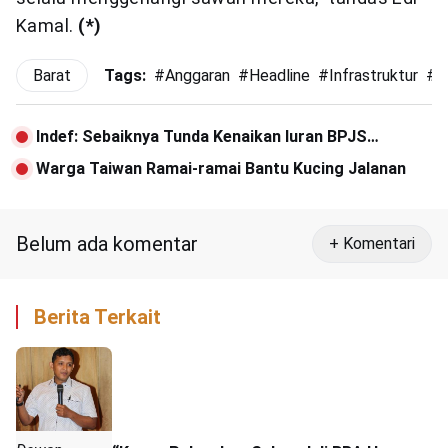
Kamal.
(*)
Barat
Tags:
#
Anggaran
#
Headline
#
Infrastruktur
#
I
Indef: Sebaiknya Tunda Kenaikan Iuran BPJS
Kesehatan untuk Kelas III
Warga Taiwan Ramai-ramai Bantu Kucing Jalanan
Belum ada komentar
+ Komentari
Berita Terkait