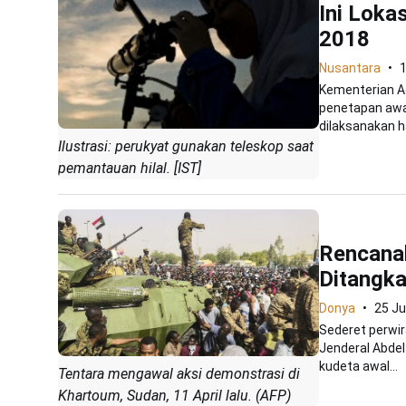
Ini Loka
2018
Nusantara
1
Kementerian Ag
penetapan awa
dilaksanakan ha
Ilustrasi: perukyat gunakan teleskop saat
pemantauan hilal. [IST]
Rencanak
Ditangka
Donya
25 Ju
Sederet perwir
Jenderal Abdel
kudeta awal...
Tentara mengawal aksi demonstrasi di
Khartoum, Sudan, 11 April lalu. (AFP)