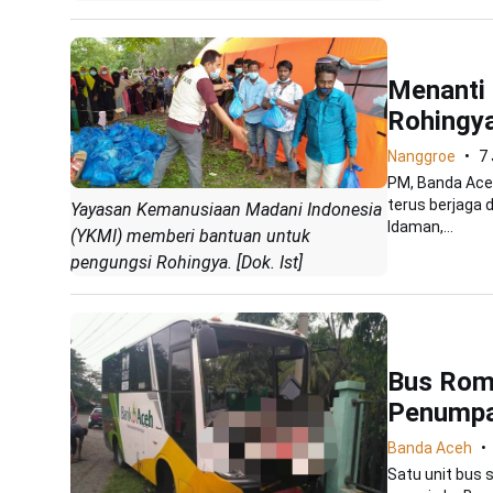
Menanti 
Rohingy
Nanggroe
7
PM, Banda Ace
terus berjaga d
Yayasan Kemanusiaan Madani Indonesia
Idaman,...
(YKMI) memberi bantuan untuk
pengungsi Rohingya. [Dok. Ist]
Bus Romb
Penumpa
Banda Aceh
Satu unit bus