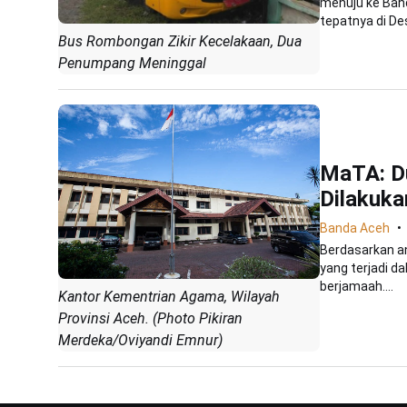
menuju ke Band
tepatnya di Des
Bus Rombongan Zikir Kecelakaan, Dua
Penumpang Meninggal
MaTA: D
Dilakuka
Banda Aceh
Berdasarkan an
yang terjadi 
berjamaah....
Kantor Kementrian Agama, Wilayah
Provinsi Aceh. (Photo Pikiran
Merdeka/Oviyandi Emnur)