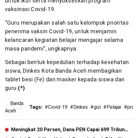
untuk ikut serta menyukseskan program
vaksinasi Covid-19.
“Guru merupakan salah satu kelompok prioritas
penerima vaksin Covid-19, untuk menjamin
kelancaran kegiatan belajar mengajar selama
masa pandemi”, ungkapnya.
Sebagai bentuk kepedulian terhadap kesehatan
siswa, Dinkes Kota Banda Aceh membagikan
tablet besi (Fe) dan masker kepada siswa dan
guru.
(*)
Banda
Tags:
#
Covid-19
#
Dinkes
#
gizi
#
Pelajar
#
prot
Aceh
Meningkat 20 Persen, Dana PEN Capai 699 Triliun
Tahun Ini