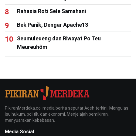
Rahasia Roti Sele Samahani
Bek Panik, Dengar Apache13
Seumuleueng dan Riwayat Po Teu
Meureuhôm
PikiranMerdeka.co, media berita seputar Aceh terkini. Mengulas
isu hukum, politik, dan ekonomi. Menjelajah pemikiran,
menyuarakan kebebasan.
Media Sosial