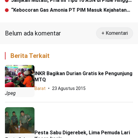
Janjikan Mutasi, Pria Ini Tipu 16 ASN di Pidie Hingga
Ratusan Juta
“Kebocoran Gas Amonia PT PIM Masuk Kejahatan
Korporasi”
Belum ada komentar
+ Komentari
Berita Terkait
INKR Bagikan Durian Gratis ke Pengunjung
MTQ
Barat
23 Agustus 2015
Jpeg
Pesta Sabu Digerebek, Lima Pemuda Lari