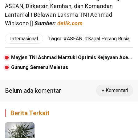
ASEAN, Dirkersin Kemhan, dan Komandan
Lantamal I Belawan Laksma TNI Achmad
Wibisono.[]
Sumber:
detik.com
Internasional
Tags:
#
ASEAN
#
Kapal Perang Rusia
Mayjen TNI Achmad Marzuki Optimis Kejayaan Aceh
akan Kembali Seperti Masa Silam
Gunung Semeru Meletus
Belum ada komentar
+ Komentari
Berita Terkait