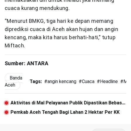
cuaca kurang mendukung.
“Menurut BMKG, tiga hari ke depan memang
diprediksi cuaca di Aceh akan hujan dan angin
kencang, maka kita harus berhati-hati,” tutup
Miftach.
Sumber: ANTARA
Banda
Tags:
#
angin kencang
#
Cuaca
#
Headline
#
Mel
Aceh
Aktivitas di Mal Pelayanan Publik Dipastikan Bebas
Covid-19
Pemkab Aceh Tengah Bagi Lahan 2 Hektar Per KK