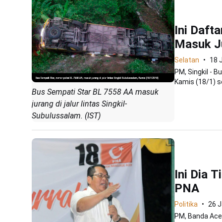
Ini Daft
Masuk J
Selatan
18 
PM, Singkil - 
Kamis (18/1) se
Bus Sempati Star BL 7558 AA masuk
jurang di jalur lintas Singkil-
Subulussalam. (IST)
Ini Dia 
PNA
Politika
26 J
PM, Banda Ace