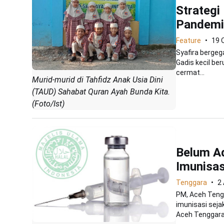
Strategi
Pandemi
Feature
19 
Syafira bergeg
Gadis kecil be
cermat...
Murid-murid di Tahfidz Anak Usia Dini
(TAUD) Sahabat Quran Ayah Bunda Kita.
(Foto/Ist)
Belum Ad
Imunisas
Tenggara
2
PM, Aceh Teng
imunisasi seja
Aceh Tenggara.