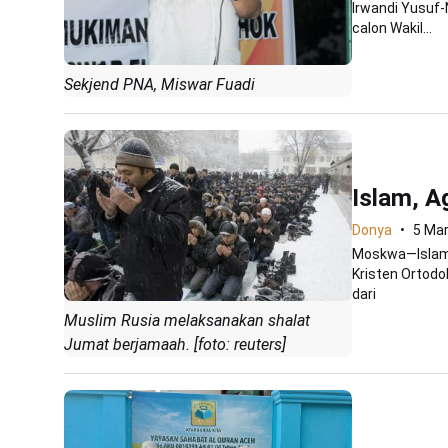
Irwandi Yusuf-
calon Wakil...
Sekjend PNA, Miswar Fuadi
Islam, A
Donya
5 Ma
Moskwa—Islam 
Kristen Ortodo
dari
Muslim Rusia melaksanakan shalat
Jumat berjamaah. [foto: reuters]