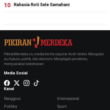
Rahasia Roti Sele Samahani
PikiranMerdeka.co, media berita seputar Aceh terkini. Mengulas
isu hukum, politik, dan ekonomi. Menjelajah pemikiran,
menyuarakan kebebasan.
Media Sosial
Kanal
Nanggroe
Internasional
Politika
Sport