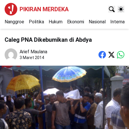
PIKIRAN MERDEKA
Nanggroe
Politika
Hukum
Ekonomi
Nasional
Internasi
Caleg PNA Dikebumikan di Abdya
Arief Maulana
3 Maret 2014