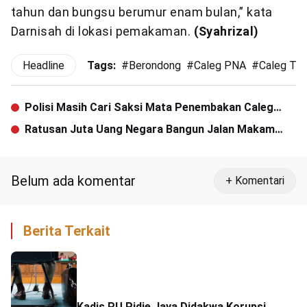
tahun dan bungsu berumur enam bulan,” kata
Darnisah di lokasi pemakaman.
(Syahrizal)
Headline
Tags:
#
Berondong
#
Caleg PNA
#
Caleg Te
Polisi Masih Cari Saksi Mata Penembakan Caleg
PNA
Ratusan Juta Uang Negara Bangun Jalan Makam
Keluarga
Belum ada komentar
+ Komentari
Berita Terkait
Kadis PU Pidie Jaya Didakwa Korupsi