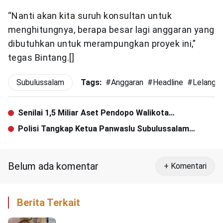
“Nanti akan kita suruh konsultan untuk
menghitungnya, berapa besar lagi anggaran yang
dibutuhkan untuk merampungkan proyek ini,”
tegas Bintang.[]
Subulussalam
Tags:
#
Anggaran
#
Headline
#
Lelang 
Senilai 1,5 Miliar Aset Pendopo Walikota
Subulussalam Tidak Ada di Tempat
Polisi Tangkap Ketua Panwaslu Subulussalam
Terkait Dugaan Perselingkuhan
Belum ada komentar
+ Komentari
Berita Terkait