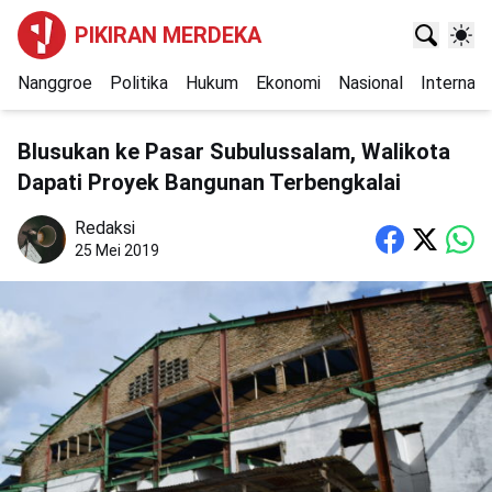
PIKIRAN MERDEKA
Nanggroe
Politika
Hukum
Ekonomi
Nasional
Internasi
Blusukan ke Pasar Subulussalam, Walikota
Dapati Proyek Bangunan Terbengkalai
Redaksi
25 Mei 2019