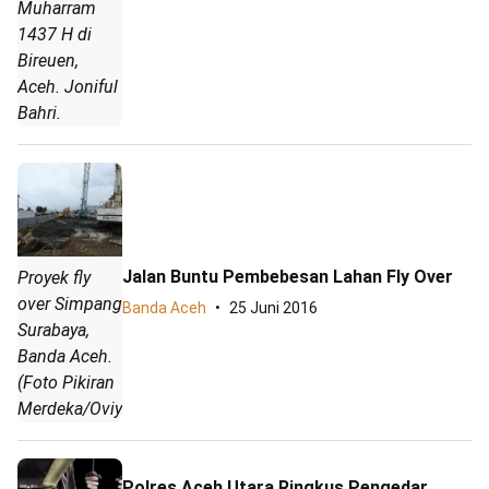
Muharram
1437 H di
Bireuen,
Aceh. Joniful
Bahri.
Jalan Buntu Pembebesan Lahan Fly Over
Proyek fly
over Simpang
Banda Aceh
25 Juni 2016
Surabaya,
Banda Aceh.
(Foto Pikiran
Merdeka/Oviyandi)
Polres Aceh Utara Ringkus Pengedar